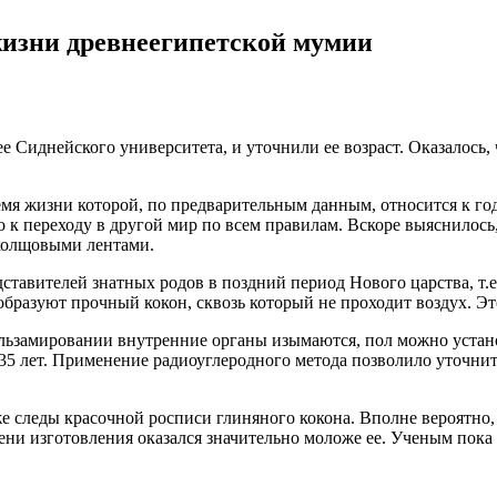
жизни древнеегипетской мумии
Сиднейского университета, и уточнили ее возраст. Оказалось, 
я жизни которой, по предварительным данным, относится к го
 к переходу в другой мир по всем правилам. Вскоре выяснилос
 холщовыми лентами.
тавителей знатных родов в поздний период Нового царства, т.е
азуют прочный кокон, сквозь который не проходит воздух. Это
ьзамировании внутренние органы изымаются, пол можно установ
5 лет. Применение радиоуглеродного метода позволило уточнить
следы красочной росписи глиняного кокона. Вполне вероятно, ч
ени изготовления оказался значительно моложе ее. Ученым пока