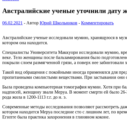
Австралийские ученые уточнили дату 
06.02.2021
-
Автор
Юрий Школьников
-
Комментировать
Австралийские ученые исследовали мумию, хранящуюся в музее 
котором она находится.
Специалисты Университета Маккуори исследовали мумию, врем
веке. Тело женщины после бальзамирования было подготовлено
покрыли слоем размягченной грязи, а поверх нее забинтовали
Такой вид обращения с покойными иногда применялся для предс
пропитанными смолистыми веществами. При застывании они обр
Была проведена компьютерная томография мумии. Хотя при бал
надписей, женщину звали Меруа. В момент смерти ей было 26-3
рода жила в 1200-1113 г.г. до н. э.
Современные методы исследования позволяют рассмотреть даже 
котором находится Меруа последние сто с лишним лет, по врем
Египте была практика захоронения в глиняном коконе.