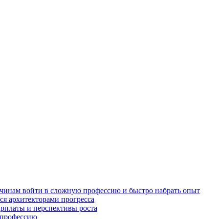
жчинам войти в сложную профессию и быстро набрать опыт
ся архитекторами прогресса
арплаты и перспективы роста
в профессию