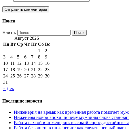
Поиск
Найти:
Август 2026
Пн
Вт
Ср
Чт
Пт
Сб
Вс
1
2
3
4
5
6
7
8
9
10
11
12
13
14
15
16
17
18
19
20
21
22
23
24
25
26
27
28
29
30
31
« Дек
Последние новости
Инженерия на время: как временная работа помогает му
Инженеры новой эпохи: почему мужчины снова становят
Работа вахтой в инженерии: высокий спрос, достойные з
Работа без опыта в инженерии: как сделать первый шаг 