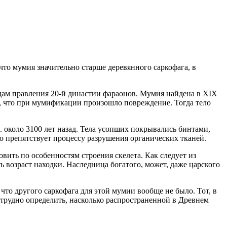
что мумия значительно старше деревянного саркофага, в
дам правления 20-й династии фараонов. Мумия найдена в XIX
ь, что при мумификации произошло повреждение. Тогда тело
. около 3100 лет назад. Тела усопших покрывались бинтами,
 препятствует процессу разрушения органических тканей.
ить по особенностям строения скелета. Как следует из
 возраст находки. Наследница богатого, может, даже царского
то другого саркофага для этой мумии вообще не было. Тот, в
 трудно определить, насколько распространенной в Древнем