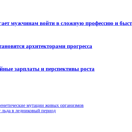
гает мужчинам войти в сложную профессию и быс
тановятся архитекторами прогресса
ойные зарплаты и перспективы роста
генетические мутации живых организмов
 льда в ледниковый период