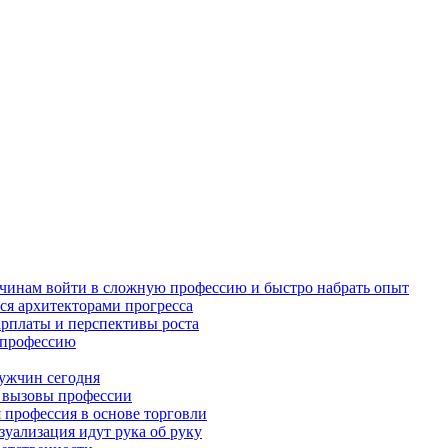
жчинам войти в сложную профессию и быстро набрать опыт
ся архитекторами прогресса
арплаты и перспективы роста
в профессию
ужчин сегодня
и вызовы профессии
 профессия в основе торговли
зуализация идут рука об руку