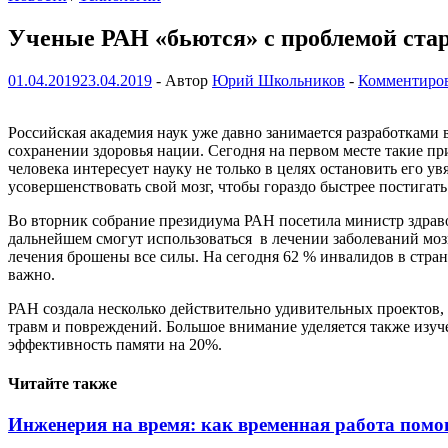
Ученые РАН «бьются» с проблемой стар
01.04.2019
23.04.2019
-
Автор
Юрий Школьников
-
Комментиро
Российская академия наук уже давно занимается разработками 
сохранении здоровья нации. Сегодня на первом месте такие пр
человека интересует науку не только в целях остановить его ув
усовершенствовать свой мозг, чтобы гораздо быстрее постигат
Во вторник собрание президиума РАН посетила министр здрав
дальнейшем смогут использоваться в лечении заболеваний мозг
лечения брошены все силы. На сегодня 62 % инвалидов в стра
важно.
РАН создала несколько действительно удивительных проектов, 
травм и повреждений. Большое внимание уделяется также изуче
эффективность памяти на 20%.
Читайте также
Инженерия на время: как временная работа помо