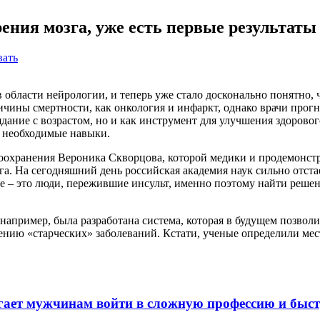
ения мозга, уже есть первые результаты
вать
в области нейрологии, и теперь уже стало досконально понятно,
ичины смертности, как онкология и инфаркт, однако врачи прогн
ядание с возрастом, но и как инструмент для улучшения здоровог
ь необходимые навыки.
оохранения Вероника Скворцова, которой медики и продемонстр
а. На сегодняшний день российская академия наук сильно отстае
не – это люди, пережившие инсульт, именно поэтому найти реше
например, была разработана система, которая в будущем позвол
нию «старческих» заболеваний. Кстати, ученые определили мест
гает мужчинам войти в сложную профессию и быс