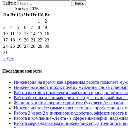
Найти:
Август 2026
Пн
Вт
Ср
Чт
Пт
Сб
Вс
1
2
3
4
5
6
7
8
9
10
11
12
13
14
15
16
17
18
19
20
21
22
23
24
25
26
27
28
29
30
31
« Дек
Последние новости
Инженерия на время: как временная работа помогает му
Инженеры новой эпохи: почему мужчины снова становят
Работа вахтой в инженерии: высокий спрос, достойные з
Работа без опыта в инженерии: как сделать первый шаг 
Женщины в инженерии: строители будущего без границ
Инженерия зовёт: самые перспективные профессии для м
Работа 2 через 2 в инженерии: удобство, эффективность 
Работа в компании «Лента» в сфере инженерии: надёжная
Работа мерчендайзером в инженерии: когда точность и ви