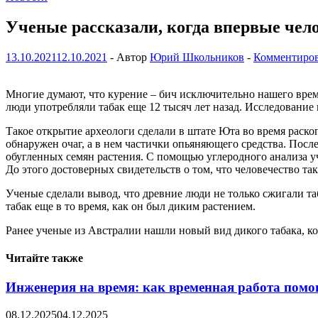
Ученые рассказали, когда впервые чело
13.10.2021
12.10.2021
-
Автор
Юрий Школьников
-
Комментиров
Многие думают, что курение – бич исключительно нашего време
люди употребляли табак еще 12 тысяч лет назад. Исследование
Такое открытие археологи сделали в штате Юта во время раск
обнаружен очаг, а в нем частички опьяняющего средства. После
обугленных семян растения. С помощью углеродного анализа уче
До этого достоверных свидетельств о том, что человечество так
Ученые сделали вывод, что древние люди не только сжигали таб
табак еще в то время, как он был диким растением.
Ранее ученые из Австралии нашли новый вид дикого табака, к
Читайте также
Инженерия на время: как временная работа помо
08.12.2025
04.12.2025