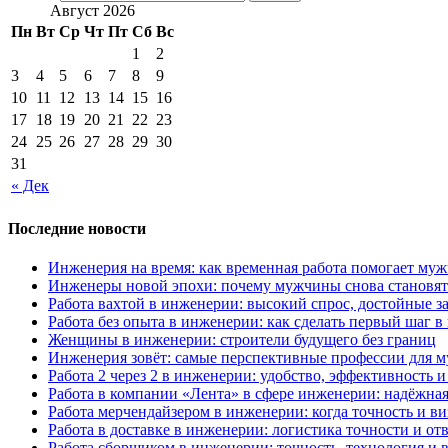
Август 2026
Пн
Вт
Ср
Чт
Пт
Сб
Вс
1
2
3
4
5
6
7
8
9
10
11
12
13
14
15
16
17
18
19
20
21
22
23
24
25
26
27
28
29
30
31
« Дек
Последние новости
Инженерия на время: как временная работа помогает му
Инженеры новой эпохи: почему мужчины снова становят
Работа вахтой в инженерии: высокий спрос, достойные з
Работа без опыта в инженерии: как сделать первый шаг 
Женщины в инженерии: строители будущего без границ
Инженерия зовёт: самые перспективные профессии для м
Работа 2 через 2 в инженерии: удобство, эффективность 
Работа в компании «Лента» в сфере инженерии: надёжная
Работа мерчендайзером в инженерии: когда точность и ви
Работа в доставке в инженерии: логистика точности и от
Работа сборщиком в инженерии: точность, технология и 