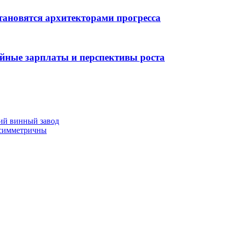
тановятся архитекторами прогресса
ойные зарплаты и перспективы роста
ний винный завод
 симметричны