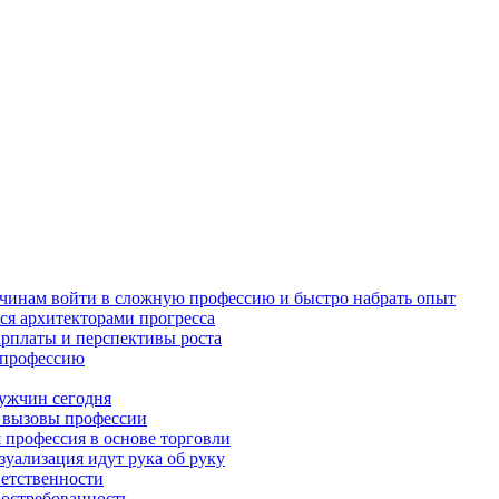
жчинам войти в сложную профессию и быстро набрать опыт
ся архитекторами прогресса
арплаты и перспективы роста
в профессию
ужчин сегодня
и вызовы профессии
 профессия в основе торговли
зуализация идут рука об руку
ветственности
востребованность