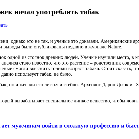
век начал употреблять табак
ать
ни, однако это не так, и ученые это доказали. Американские ар
 и выводы были опубликованы недавно в журнале Nature.
опок одной из стоянок древних людей. Ученые изучили место, в
 анализа стало известно, что это растение – родственник совре
ные смогли выяснить точный возраст табака. Стоит сказать, что
 давно использует табак, не было.
ак, но и жевали его листья и стебли. Археолог Дарон Дьюк из Х
оторый вырабатывает специальное липкое вещество, чтобы ловит
гает мужчинам войти в сложную профессию и быс