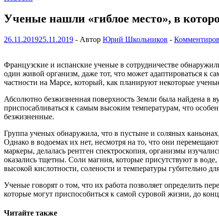
Ученые нашли «гиблое место», в котор
26.11.2019
25.11.2019
-
Автор
Юрий Школьников
-
Комментиров
Французские и испанские ученые в сотрудничестве обнаружили
один живой организм, даже тот, что может адаптироваться к с
частности на Марсе, который, как планируют некоторые учены
Абсолютно безжизненная поверхность Земли была найдена в ву
приспосабливаться к самым высоким температурам, что особенн
безжизненные.
Группа ученых обнаружила, что в пустыне и соляных каньонах
Однако в водоемах их нет, несмотря на то, что они перемещаю
маркеры, делалась рентген спектроскопия, организмы изучали
оказались тщетны. Соли магния, которые присутствуют в воде,
высокой кислотности, солености и температуры губительно для
Ученые говорят о том, что их работа позволяет определить пе
которые могут приспособиться к самой суровой жизни, до конц
Читайте также