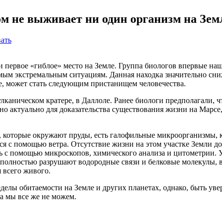
ом не выживает ни один организм на Зем
ать
 первое «гиблое» место на Земле. Группа биологов впервые наш
амым экстремальным ситуациям. Данная находка значительно сни
е, может стать следующим пристанищем человечества.
лканическом кратере, в Даллоле. Ранее биологи предполагали, 
о актуально для доказательства существования жизни на Марсе,
, которые окружают пруды, есть галофильные микроорганизмы, 
тся с помощью ветра. Отсутствие жизни на этом участке Земли 
сь с помощью микроскопов, химического анализа и цитометрии. 
 полностью разрушают водородные связи и белковые молекулы, в
 всего живого.
ределы обитаемости на Земле и других планетах, однако, быть ув
а мы все же не можем.