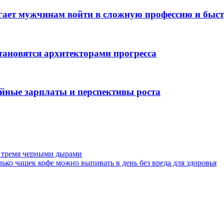
гает мужчинам войти в сложную профессию и быс
тановятся архитекторами прогресса
ойные зарплаты и перспективы роста
 тремя черными дырами
ко чашек кофе можно выпивать в день без вреда для здоровья