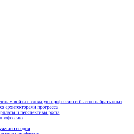
жчинам войти в сложную профессию и быстро набрать опыт
ся архитекторами прогресса
арплаты и перспективы роста
в профессию
ужчин сегодня
и вызовы профессии