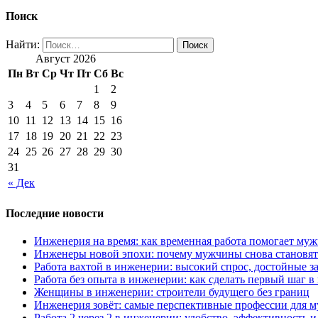
Поиск
Найти:
Август 2026
Пн
Вт
Ср
Чт
Пт
Сб
Вс
1
2
3
4
5
6
7
8
9
10
11
12
13
14
15
16
17
18
19
20
21
22
23
24
25
26
27
28
29
30
31
« Дек
Последние новости
Инженерия на время: как временная работа помогает му
Инженеры новой эпохи: почему мужчины снова становят
Работа вахтой в инженерии: высокий спрос, достойные з
Работа без опыта в инженерии: как сделать первый шаг 
Женщины в инженерии: строители будущего без границ
Инженерия зовёт: самые перспективные профессии для м
Работа 2 через 2 в инженерии: удобство, эффективность 